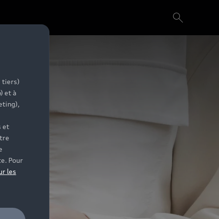
 tiers)
) et à
eting),
 et
tre
e
te. Pour
ur les