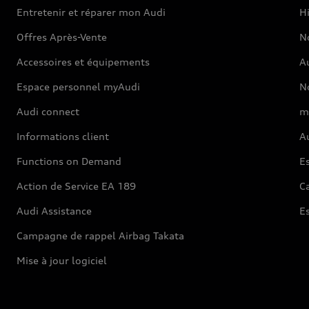
Entretenir et réparer mon Audi
Hi
Offres Après-Vente
No
Accessoires et équipements
A
Espace personnel myAudi
N
Audi connect
m
Informations client
Au
Functions on Demand
Es
Action de Service EA 189
Ca
Audi Assistance
E
Campagne de rappel Airbag Takata
Mise à jour logiciel