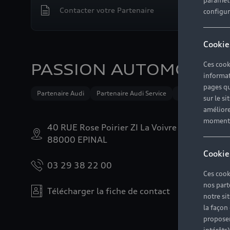
paramètr
Contacter votre Partenaire
configura
Cookie
Ces cook
PASSION AUTOMOBILE
informat
pages qu
Partenaire Audi
Partenaire Audi Service
Audi Occasion :p
sur le si
améliore
moment r
40 RUE Rose Poirier ZI La Voivre BP11068
88000 EPINAL
Cookie
03 29 38 22 00
Ces cook
nos part
Télécharger la fiche de contact
notre si
la façon
proposer