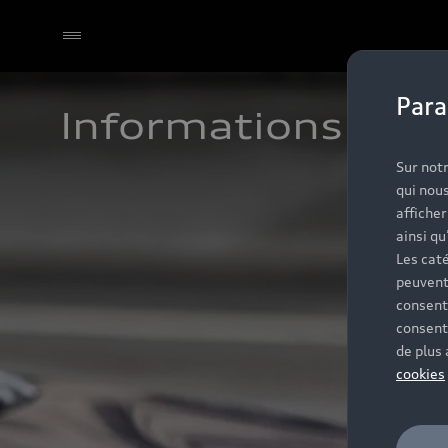
Para
Informations et c
Sur notr
qui nous
affiche
ainsi qu
Les caté
peuvent
consent
consent
de plus
cookies