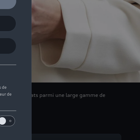
s de
teur de
er dans vos achats parmi une large gamme de