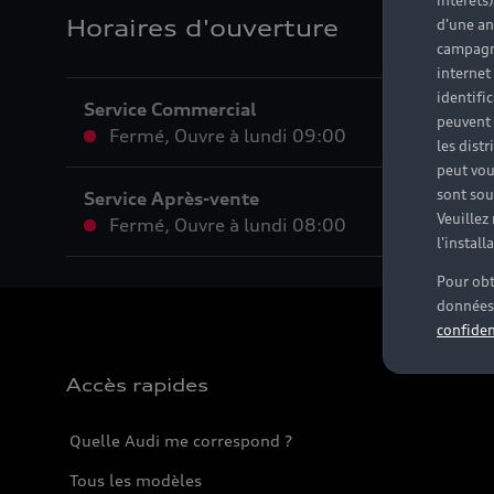
intérêts
Horaires d'ouverture
d'une an
campagne
internet
identifi
Service Commercial
peuvent 
Fermé
,
Ouvre à
lundi 09:00
les dist
peut vou
sont souv
Service Après-vente
Veuillez
Fermé
,
Ouvre à
lundi 08:00
l'instal
Pour obt
données 
confiden
Accès rapides
Quelle Audi me correspond ?
Tous les modèles