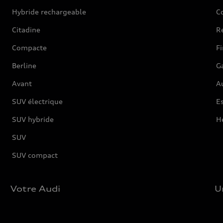
Hybride rechargeable
C
Citadine
Ré
Compacte
F
Berline
G
Avant
Au
SUV électrique
Es
SUV hybride
H
SUV
SUV compact
Votre Audi
U